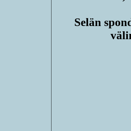
Selän spon
väli