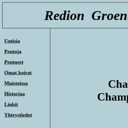
Redion Groene
Uutisia
Pentuja
Pentueet
Omat koirat
Cham
Muistoissa
Champi
Historiaa
Linkit
Yhteystiedot