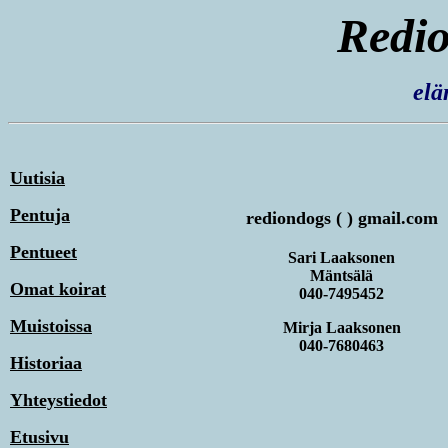
Redio
elä
Uutisia
Pentuja
rediondogs ( ) gmail.com
Pentueet
Sari Laaksonen
Mäntsälä
Omat koirat
040-7495452
Muistoissa
Mirja Laaksonen
040-7680463
Historiaa
Yhteystiedot
Etusivu