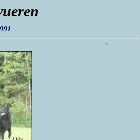
vueren
1991
=